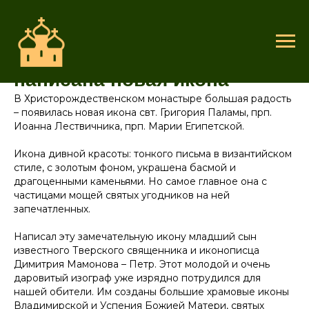
Для монастыря была
написана новая икона
В Христорождественском монастыре большая радость
– появилась новая икона свт. Григория Паламы, прп.
Иоанна Лествичника, прп. Марии Египетской.
Икона дивной красоты: тонкого письма в византийском
стиле, с золотым фоном, украшена басмой и
драгоценными каменьями. Но самое главное она с
частицами мощей святых угодников на ней
запечатленных.
Написал эту замечательную икону младший сын
известного Тверского священника и иконописца
Димитрия Мамонова – Петр. Этот молодой и очень
даровитый изограф уже изрядно потрудился для
нашей обители. Им созданы большие храмовые иконы
Владимирской и Успения Божией Матери, святых