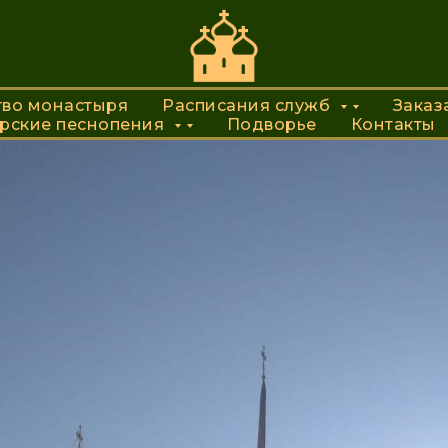
 престольный праздник 
тво монастыря
ство монастыря
Расписания служб
Расписания служб
Заказат
Заказ
рские песнопения
ырские песнопения
Подворье
Подворье
Контакты
Контакты