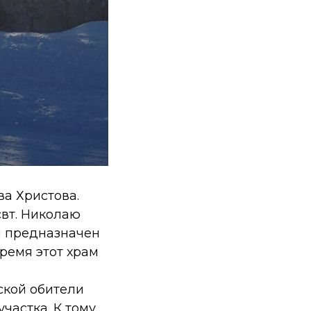
а Христова.
вт. Николаю
и предназначен
ремя этот храм
ской обители
частка. К тому