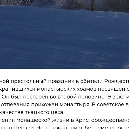
йной престольный праздник в обители Рождеств
охранившихся монастырских храмов посвящен с
Он был построен во второй половине 19 века 
отпевания прихожан монастыря. В советское в
качестве ткацкого цеха.
ления монашеской жизни в Христорождествен
щен Церкви. Но, к сожалению, без земельного у