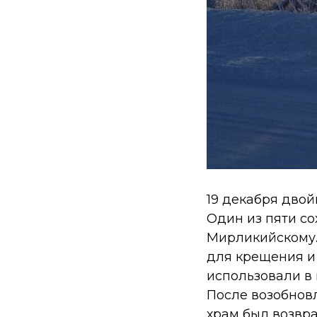
19 декабря дво
Один из пяти с
Мирликийскому. 
для крещения и 
использовали в 
После возобнов
храм был возвра