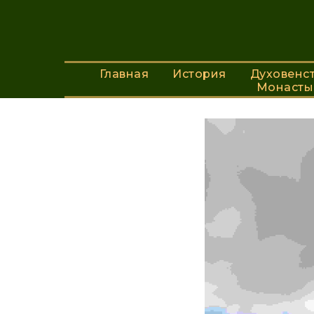
Главная
Главная
История
История
Благоро
Духовенс
Духовен
Монасты
Монаст