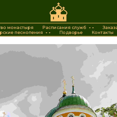
дная инициатива прихож
тво монастыря
ство монастыря
Расписания служб
Расписания служб
Заказат
Заказ
рские песнопения
ырские песнопения
Подворье
Подворье
Контакты
Контакты