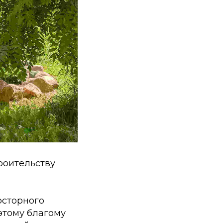
роительству
осторного
этому благому