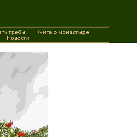
ан
ь требы
ать требы
Книга о монастыре
Книга о монастыре
Новости
Новости