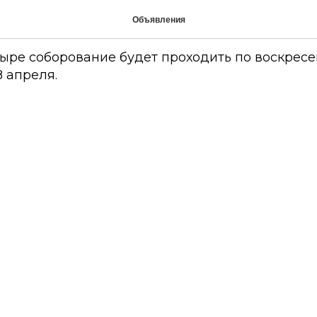
ание
Объявления
ре соборование будет проходить по воскресень
28 апреля.